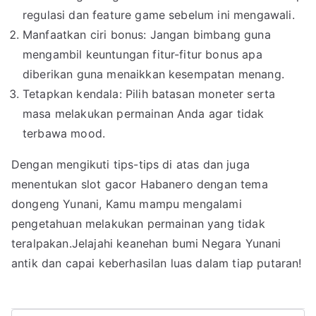
regulasi dan feature game sebelum ini mengawali.
Manfaatkan ciri bonus: Jangan bimbang guna
mengambil keuntungan fitur-fitur bonus apa
diberikan guna menaikkan kesempatan menang.
Tetapkan kendala: Pilih batasan moneter serta
masa melakukan permainan Anda agar tidak
terbawa mood.
Dengan mengikuti tips-tips di atas dan juga
menentukan slot gacor Habanero dengan tema
dongeng Yunani, Kamu mampu mengalami
pengetahuan melakukan permainan yang tidak
teralpakan.Jelajahi keanehan bumi Negara Yunani
antik dan capai keberhasilan luas dalam tiap putaran!