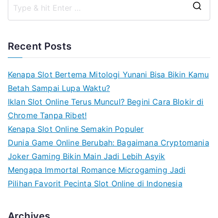
S
e
a
Recent Posts
r
c
Kenapa Slot Bertema Mitologi Yunani Bisa Bikin Kamu
h
Betah Sampai Lupa Waktu?
f
Iklan Slot Online Terus Muncul? Begini Cara Blokir di
o
Chrome Tanpa Ribet!
r
Kenapa Slot Online Semakin Populer
:
Dunia Game Online Berubah: Bagaimana Cryptomania
Joker Gaming Bikin Main Jadi Lebih Asyik
Mengapa Immortal Romance Microgaming Jadi
Pilihan Favorit Pecinta Slot Online di Indonesia
Archives