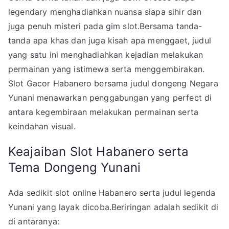
legendary menghadiahkan nuansa siapa sihir dan
juga penuh misteri pada gim slot.Bersama tanda-
tanda apa khas dan juga kisah apa menggaet, judul
yang satu ini menghadiahkan kejadian melakukan
permainan yang istimewa serta menggembirakan.
Slot Gacor Habanero bersama judul dongeng Negara
Yunani menawarkan penggabungan yang perfect di
antara kegembiraan melakukan permainan serta
keindahan visual.
Keajaiban Slot Habanero serta
Tema Dongeng Yunani
Ada sedikit slot online Habanero serta judul legenda
Yunani yang layak dicoba.Beriringan adalah sedikit di
di antaranya: