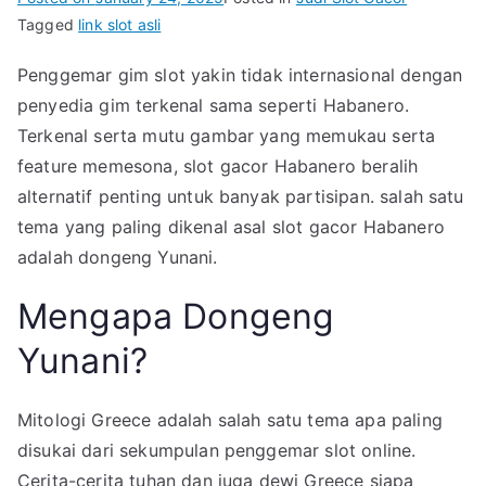
Tagged
link slot asli
Penggemar gim slot yakin tidak internasional dengan
penyedia gim terkenal sama seperti Habanero.
Terkenal serta mutu gambar yang memukau serta
feature memesona, slot gacor Habanero beralih
alternatif penting untuk banyak partisipan. salah satu
tema yang paling dikenal asal slot gacor Habanero
adalah dongeng Yunani.
Mengapa Dongeng
Yunani?
Mitologi Greece adalah salah satu tema apa paling
disukai dari sekumpulan penggemar slot online.
Cerita-cerita tuhan dan juga dewi Greece siapa