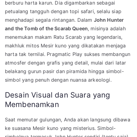
berburu harta karun. Dia digambarkan sebagai
petualang tangguh dengan topi safari, selalu siap
menghadapi segala rintangan. Dalam
John Hunter
and the Tomb of the Scarab Queen
, misinya adalah
menemukan makam Ratu Scarab yang legendaris,
makhluk mitos Mesir kuno yang dikatakan menjaga
harta tak ternilai. Pragmatic Play sukses membangun
atmosfer dengan grafis yang detail, mulai dari latar
belakang gurun pasir dan piramida hingga simbol-
simbol yang penuh dengan nuansa arkeologi.
Desain Visual dan Suara yang
Membenamkan
Saat memutar gulungan, Anda akan langsung dibawa
ke suasana Mesir kuno yang misterius. Simbol-
simbolnya termasuk John Hunter sendiri (tentu saja),