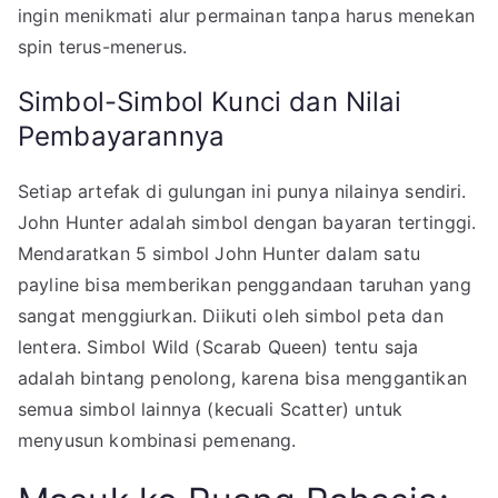
ingin menikmati alur permainan tanpa harus menekan
spin terus-menerus.
Simbol-Simbol Kunci dan Nilai
Pembayarannya
Setiap artefak di gulungan ini punya nilainya sendiri.
John Hunter adalah simbol dengan bayaran tertinggi.
Mendaratkan 5 simbol John Hunter dalam satu
payline bisa memberikan penggandaan taruhan yang
sangat menggiurkan. Diikuti oleh simbol peta dan
lentera. Simbol Wild (Scarab Queen) tentu saja
adalah bintang penolong, karena bisa menggantikan
semua simbol lainnya (kecuali Scatter) untuk
menyusun kombinasi pemenang.