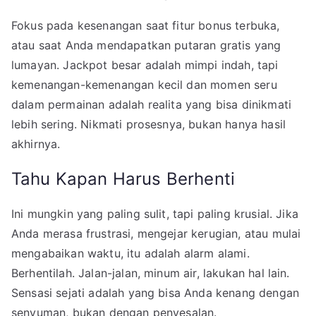
Fokus pada kesenangan saat fitur bonus terbuka,
atau saat Anda mendapatkan putaran gratis yang
lumayan. Jackpot besar adalah mimpi indah, tapi
kemenangan-kemenangan kecil dan momen seru
dalam permainan adalah realita yang bisa dinikmati
lebih sering. Nikmati prosesnya, bukan hanya hasil
akhirnya.
Tahu Kapan Harus Berhenti
Ini mungkin yang paling sulit, tapi paling krusial. Jika
Anda merasa frustrasi, mengejar kerugian, atau mulai
mengabaikan waktu, itu adalah alarm alami.
Berhentilah. Jalan-jalan, minum air, lakukan hal lain.
Sensasi sejati adalah yang bisa Anda kenang dengan
senyuman, bukan dengan penyesalan.