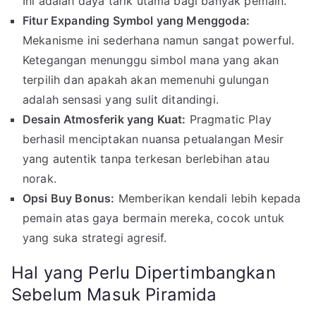
Ini adalah daya tarik utama bagi banyak pemain.
Fitur Expanding Symbol yang Menggoda:
Mekanisme ini sederhana namun sangat powerful.
Ketegangan menunggu simbol mana yang akan
terpilih dan apakah akan memenuhi gulungan
adalah sensasi yang sulit ditandingi.
Desain Atmosferik yang Kuat:
Pragmatic Play
berhasil menciptakan nuansa petualangan Mesir
yang autentik tanpa terkesan berlebihan atau
norak.
Opsi Buy Bonus:
Memberikan kendali lebih kepada
pemain atas gaya bermain mereka, cocok untuk
yang suka strategi agresif.
Hal yang Perlu Dipertimbangkan
Sebelum Masuk Piramida