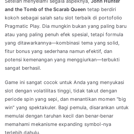
Setelah menyelami segala aspeknya,
John Hunter
and the Tomb of the Scarab Queen
tetap berdiri
kokoh sebagai salah satu slot terbaik di portofolio
Pragmatic Play. Dia mungkin bukan yang paling baru
atau yang paling penuh efek spesial, tetapi formula
yang ditawarkannya—kombinasi tema yang solid,
fitur bonus yang sederhana namun efektif, dan
potensi kemenangan yang menggiurkan—terbukti
sangat berhasil.
Game ini sangat cocok untuk Anda yang menyukasi
slot dengan volatilitas tinggi, tidak takut dengan
periode spin yang sepi, dan menantikan momen "big
win" yang spektakuler. Bagi pemula, disarankan untuk
memulai dengan taruhan kecil dan benar-benar
memahami mekanisme expanding symbol-nya
terlebih dahulu.