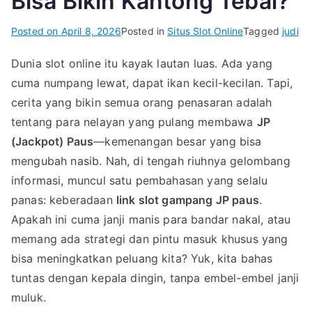
Bisa Bikin Kantong Tebal?
Posted on
April 8, 2026
Posted in
Situs Slot Online
Tagged
judi
Dunia slot online itu kayak lautan luas. Ada yang
cuma numpang lewat, dapat ikan kecil-kecilan. Tapi,
cerita yang bikin semua orang penasaran adalah
tentang para nelayan yang pulang membawa
JP
(Jackpot) Paus
—kemenangan besar yang bisa
mengubah nasib. Nah, di tengah riuhnya gelombang
informasi, muncul satu pembahasan yang selalu
panas: keberadaan
link slot gampang JP paus
.
Apakah ini cuma janji manis para bandar nakal, atau
memang ada strategi dan pintu masuk khusus yang
bisa meningkatkan peluang kita? Yuk, kita bahas
tuntas dengan kepala dingin, tanpa embel-embel janji
muluk.