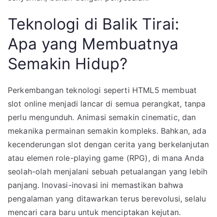
Teknologi di Balik Tirai:
Apa yang Membuatnya
Semakin Hidup?
Perkembangan teknologi seperti HTML5 membuat
slot online menjadi lancar di semua perangkat, tanpa
perlu mengunduh. Animasi semakin cinematic, dan
mekanika permainan semakin kompleks. Bahkan, ada
kecenderungan slot dengan cerita yang berkelanjutan
atau elemen role-playing game (RPG), di mana Anda
seolah-olah menjalani sebuah petualangan yang lebih
panjang. Inovasi-inovasi ini memastikan bahwa
pengalaman yang ditawarkan terus berevolusi, selalu
mencari cara baru untuk menciptakan kejutan.