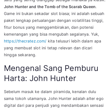
John Hunter and the Tomb of the Scarab Queen
.
Game ini bukan sekadar slot biasa; ini adalah sebuah
paket lengkap petualangan dengan volatilitas tinggi,
fitur bonus yang menggembirakan, dan potensi
kemenangan yang bisa mengubah segalanya. Yuk,
https://thecratez.com/
kita telusuri lebih dalam apa
yang membuat slot ini tetap relevan dan dicari
hingga sekarang.
Mengenal Sang Pemburu
Harta: John Hunter
Sebelum masuk ke dalam piramida, kenalan dulu
sama tokoh utamanya. John Hunter adalah alter ego
digital dari para penjudi yang mendambakan sensasi