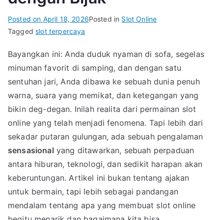
Posted on
April 18, 2026
Posted in
Slot Online
Tagged
slot terpercaya
Bayangkan ini: Anda duduk nyaman di sofa, segelas
minuman favorit di samping, dan dengan satu
sentuhan jari, Anda dibawa ke sebuah dunia penuh
warna, suara yang memikat, dan ketegangan yang
bikin deg-degan. Inilah realita dari permainan slot
online yang telah menjadi fenomena. Tapi lebih dari
sekadar putaran gulungan, ada sebuah pengalaman
sensasional
yang ditawarkan, sebuah perpaduan
antara hiburan, teknologi, dan sedikit harapan akan
keberuntungan. Artikel ini bukan tentang ajakan
untuk bermain, tapi lebih sebagai pandangan
mendalam tentang apa yang membuat slot online
begitu menarik dan bagaimana kita bisa