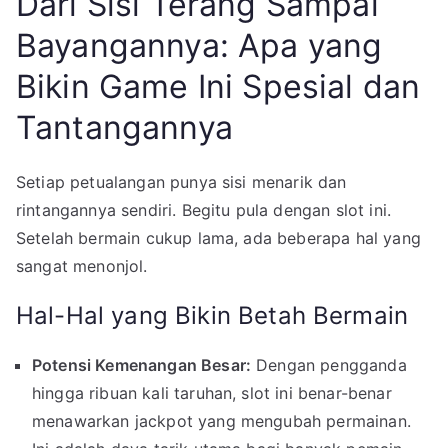
Dari Sisi Terang Sampai
Bayangannya: Apa yang
Bikin Game Ini Spesial dan
Tantangannya
Setiap petualangan punya sisi menarik dan
rintangannya sendiri. Begitu pula dengan slot ini.
Setelah bermain cukup lama, ada beberapa hal yang
sangat menonjol.
Hal-Hal yang Bikin Betah Bermain
Potensi Kemenangan Besar:
Dengan pengganda
hingga ribuan kali taruhan, slot ini benar-benar
menawarkan jackpot yang mengubah permainan.