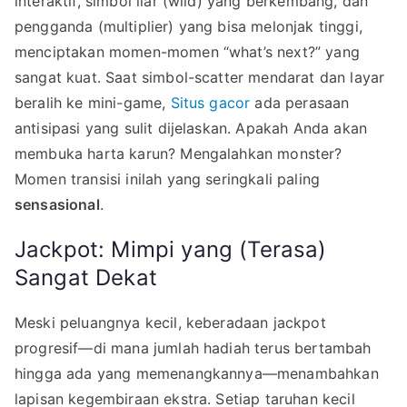
interaktif, simbol liar (wild) yang berkembang, dan
pengganda (multiplier) yang bisa melonjak tinggi,
menciptakan momen-momen “what’s next?” yang
sangat kuat. Saat simbol-scatter mendarat dan layar
beralih ke mini-game,
Situs gacor
ada perasaan
antisipasi yang sulit dijelaskan. Apakah Anda akan
membuka harta karun? Mengalahkan monster?
Momen transisi inilah yang seringkali paling
sensasional
.
Jackpot: Mimpi yang (Terasa)
Sangat Dekat
Meski peluangnya kecil, keberadaan jackpot
progresif—di mana jumlah hadiah terus bertambah
hingga ada yang memenangkannya—menambahkan
lapisan kegembiraan ekstra. Setiap taruhan kecil