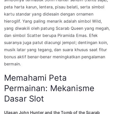
peta harta karun, lentera, pisau belati, serta simbol
kartu standar yang didesain dengan ornamen
hieroglif. Yang paling menarik adalah simbol Wild,
yang diwakili oleh patung Scarab Queen yang megah,
dan simbol Scatter berupa Piramida Emas. Efek
suaranya juga patut diacungi jempol; dentingan koin,
musik latar yang tegang, dan suara khusus saat fitur
bonus aktif benar-benar meningkatkan pengalaman
bermain.
Memahami Peta
Permainan: Mekanisme
Dasar Slot
Ulasan John Hunter and the Tomb of the Scarab