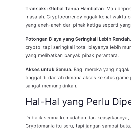
Transaksi Global Tanpa Hambatan
. Mau depos
masalah. Cryptocurrency nggak kenal waktu o
yang aneh-aneh dari pihak ketiga seperti yang 
Potongan Biaya yang Seringkali Lebih Rendah
crypto, tapi seringkali total biayanya lebih 
yang melibatkan banyak pihak perantara.
Akses untuk Semua
. Bagi mereka yang nggak 
tinggal di daerah dimana akses ke situs game 
sangat memungkinkan.
Hal-Hal yang Perlu Dip
Di balik semua kemudahan dan keasyikannya, 
Cryptomania itu seru, tapi jangan sampai buta