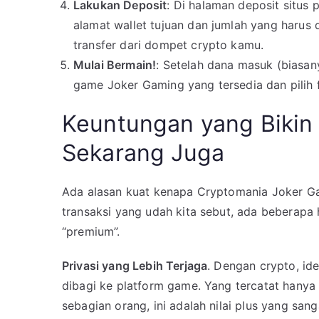
Lakukan Deposit
: Di halaman deposit situs 
alamat wallet tujuan dan jumlah yang harus 
transfer dari dompet crypto kamu.
Mulai Bermain!
: Setelah dana masuk (biasany
game Joker Gaming yang tersedia dan pilih 
Keuntungan yang Biki
Sekarang Juga
Ada alasan kuat kenapa Cryptomania Joker Ga
transaksi yang udah kita sebut, ada beberapa 
“premium”.
Privasi yang Lebih Terjaga
. Dengan crypto, id
dibagi ke platform game. Yang tercatat hanya 
sebagian orang, ini adalah nilai plus yang sang