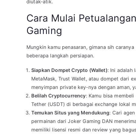
diutak-atik.
Cara Mulai Petualangan
Gaming
Mungkin kamu penasaran, gimana sih caranya 
beberapa langkah persiapan.
Siapkan Dompet Crypto (Wallet)
: Ini adalah
MetaMask, Trust Wallet, atau dompet dari e
menyimpan private key-nya dengan aman, y
Belilah Cryptocurrency
: Kamu bisa membeli 
Tether (USDT) di berbagai exchange lokal m
Temukan Situs yang Mendukung
: Cari agen
permainan dari Joker Gaming DAN menerima d
memiliki lisensi resmi dan review yang bagus