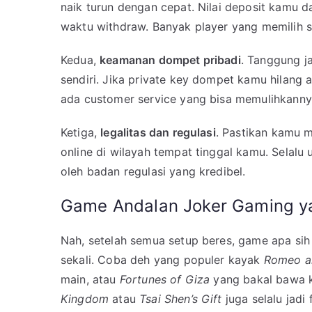
naik turun dengan cepat. Nilai deposit kamu 
waktu withdraw. Banyak player yang memilih st
Kedua,
keamanan dompet pribadi
. Tanggung j
sendiri. Jika private key dompet kamu hilang 
ada customer service yang bisa memulihkanny
Ketiga,
legalitas dan regulasi
. Pastikan kamu m
online di wilayah tempat tinggal kamu. Selalu
oleh badan regulasi yang kredibel.
Game Andalan Joker Gaming y
Nah, setelah semua setup beres, game apa s
sekali. Coba deh yang populer kayak
Romeo an
main, atau
Fortunes of Giza
yang bakal bawa k
Kingdom
atau
Tsai Shen’s Gift
juga selalu jadi