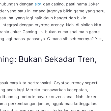
erhubungan dengan
slot
dan casino, pasti nama Joker
ider yang satu ini emang jagonya bikin game yang seru,
 satu hal yang lagi naik daun banget dan bikin
ntegrasi dengan cryptocurrency. Nah, di sinilah kita
mania Joker Gaming. Ini bukan cuma soal main game
yang lagi panas-panasnya. Gimana sih sebenernya? Yuk,
ing: Bukan Sekadar Tren,
suk cara kita bertransaksi. Cryptocurrency seperti
ang aneh lagi. Mereka menawarkan kecepatan,
 dibanding metode bayar konvensional. Nah, Joker
sama perkembangan jaman, nggak mau ketinggalan.
tau antusiasme yang besar terhadap penggunaan