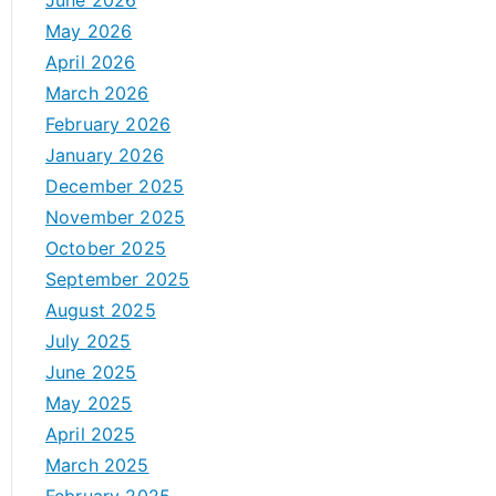
June 2026
May 2026
April 2026
March 2026
February 2026
January 2026
December 2025
November 2025
October 2025
September 2025
August 2025
July 2025
June 2025
May 2025
April 2025
March 2025