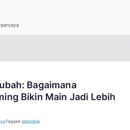
erpercaya
rubah: Bagaimana
ing Bikin Main Jadi Lebih
aya
Tagged
slotonline