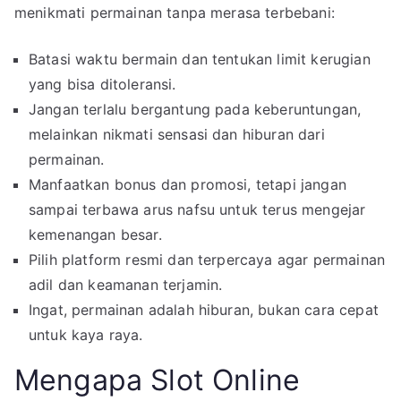
menikmati permainan tanpa merasa terbebani:
Batasi waktu bermain dan tentukan limit kerugian
yang bisa ditoleransi.
Jangan terlalu bergantung pada keberuntungan,
melainkan nikmati sensasi dan hiburan dari
permainan.
Manfaatkan bonus dan promosi, tetapi jangan
sampai terbawa arus nafsu untuk terus mengejar
kemenangan besar.
Pilih platform resmi dan terpercaya agar permainan
adil dan keamanan terjamin.
Ingat, permainan adalah hiburan, bukan cara cepat
untuk kaya raya.
Mengapa Slot Online