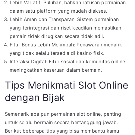
Lebih Variatif: Puluhan, bahkan ratusan permainan
dalam satu platform yang mudah diakses.
Lebih Aman dan Transparan: Sistem permainan
yang terintegrasi dan riset keadilan memastikan
pemain tidak dirugikan secara tidak adil.
Fitur Bonus Lebih Melimpah: Penawaran menarik
yang tidak selalu tersedia di kasino fisik.
Interaksi Digital: Fitur sosial dan komunitas online
meningkatkan keseruan dalam bermain.
Tips Menikmati Slot Online
dengan Bijak
Semenarik apa pun permainan slot online, penting
untuk selalu bermain secara bertanggung jawab.
Berikut beberapa tips yang bisa membantu kamu