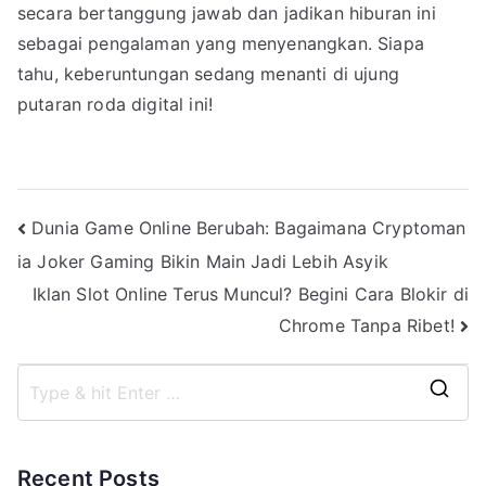
secara bertanggung jawab dan jadikan hiburan ini
sebagai pengalaman yang menyenangkan. Siapa
tahu, keberuntungan sedang menanti di ujung
putaran roda digital ini!
Post
Dunia Game Online Berubah: Bagaimana Cryptoman
ia Joker Gaming Bikin Main Jadi Lebih Asyik
navigation
Iklan Slot Online Terus Muncul? Begini Cara Blokir di
Chrome Tanpa Ribet!
S
e
a
Recent Posts