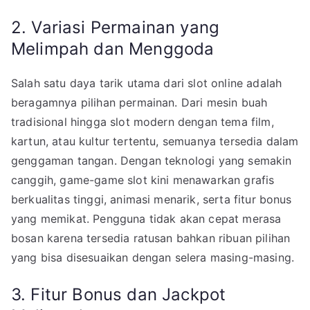
2. Variasi Permainan yang
Melimpah dan Menggoda
Salah satu daya tarik utama dari slot online adalah
beragamnya pilihan permainan. Dari mesin buah
tradisional hingga slot modern dengan tema film,
kartun, atau kultur tertentu, semuanya tersedia dalam
genggaman tangan. Dengan teknologi yang semakin
canggih, game-game slot kini menawarkan grafis
berkualitas tinggi, animasi menarik, serta fitur bonus
yang memikat. Pengguna tidak akan cepat merasa
bosan karena tersedia ratusan bahkan ribuan pilihan
yang bisa disesuaikan dengan selera masing-masing.
3. Fitur Bonus dan Jackpot