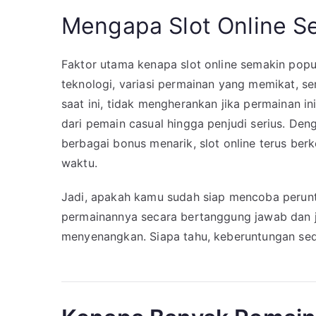
Mengapa Slot Online S
Faktor utama kenapa slot online semakin popu
teknologi, variasi permainan yang memikat, se
saat ini, tidak mengherankan jika permainan i
dari pemain casual hingga penjudi serius. Den
berbagai bonus menarik, slot online terus ber
waktu.
Jadi, apakah kamu sudah siap mencoba peruntun
permainannya secara bertanggung jawab dan j
menyenangkan. Siapa tahu, keberuntungan sedan