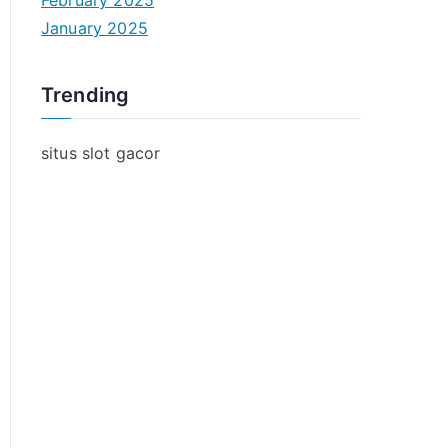
February 2025
January 2025
Trending
situs slot gacor