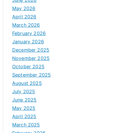
June 2026
May 2026
April 2026
March 2026
February 2026
January 2026
December 2025
November 2025
October 2025
September 2025
August 2025
July 2025
June 2025
May 2025
April 2025
March 2025