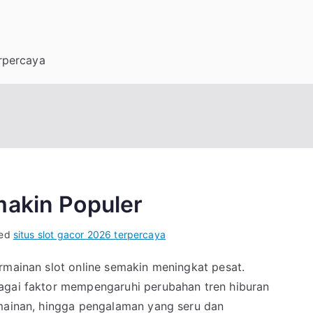
erpercaya
makin Populer
ged
situs slot gacor 2026 terpercaya
rmainan slot online semakin meningkat pesat.
agai faktor mempengaruhi perubahan tren hiburan
rmainan, hingga pengalaman yang seru dan