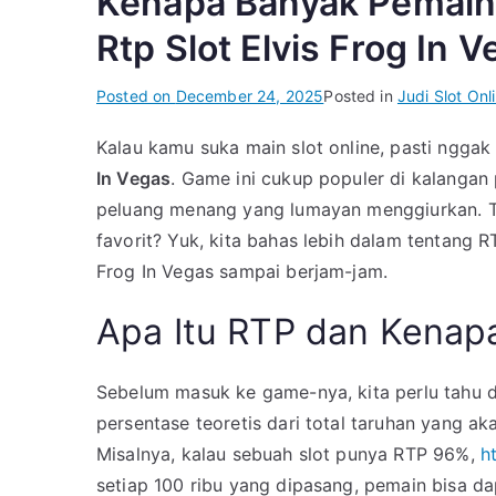
Kenapa Banyak Pemain 
Rtp Slot Elvis Frog In 
Posted on
December 24, 2025
Posted in
Judi Slot Onl
Kalau kamu suka main slot online, pasti nggak
In Vegas
. Game ini cukup populer di kalanga
peluang menang yang lumayan menggiurkan. Tap
favorit? Yuk, kita bahas lebih dalam tentang R
Frog In Vegas sampai berjam-jam.
Apa Itu RTP dan Kenapa
Sebelum masuk ke game-nya, kita perlu tahu du
persentase teoretis dari total taruhan yang 
Misalnya, kalau sebuah slot punya RTP 96%,
h
setiap 100 ribu yang dipasang, pemain bisa dap