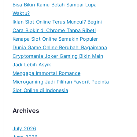
h
Bisa Bikin Kamu Betah Sampai Lupa
f
Waktu?
o
Iklan Slot Online Terus Muncul? Begini
r
Cara Blokir di Chrome Tanpa Ribet!
:
Kenapa Slot Online Semakin Populer
Dunia Game Online Berubah: Bagaimana
Cryptomania Joker Gaming Bikin Main
Jadi Lebih Asyik
Mengapa Immortal Romance
Microgaming Jadi Pilihan Favorit Pecinta
Slot Online di Indonesia
Archives
July 2026