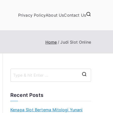
Privacy Policy
About Us
Contact Us
Home
Judi Slot Online
S
e
a
Recent Posts
r
c
Kenapa Slot Bertema Mitologi Yunani