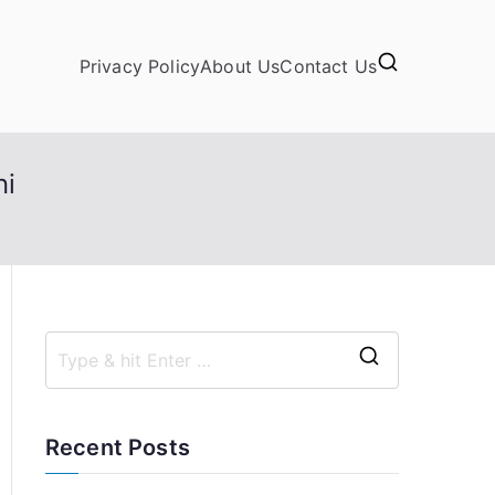
Privacy Policy
About Us
Contact Us
ni
S
e
a
Recent Posts
r