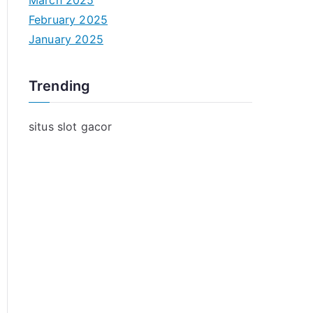
March 2025
February 2025
January 2025
Trending
situs slot gacor