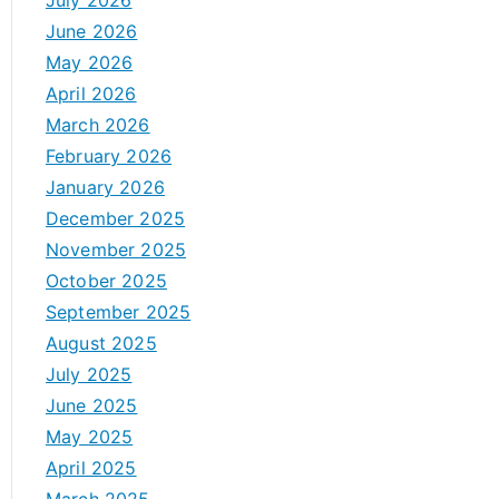
July 2026
June 2026
May 2026
April 2026
March 2026
February 2026
January 2026
December 2025
November 2025
October 2025
September 2025
August 2025
July 2025
June 2025
May 2025
April 2025