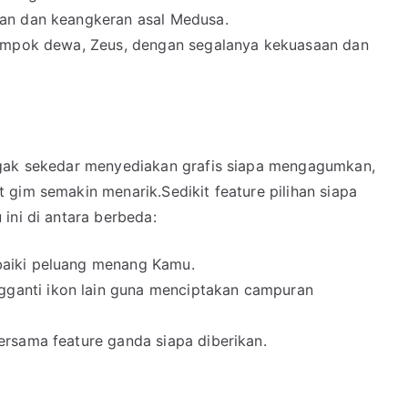
kan dan keangkeran asal Medusa.
elompok dewa, Zeus, dengan segalanya kekuasaan dan
ggak sekedar menyediakan grafis siapa mengagumkan,
gim semakin menarik.Sedikit feature pilihan siapa
ini di antara berbeda:
baiki peluang menang Kamu.
ganti ikon lain guna menciptakan campuran
ersama feature ganda siapa diberikan.