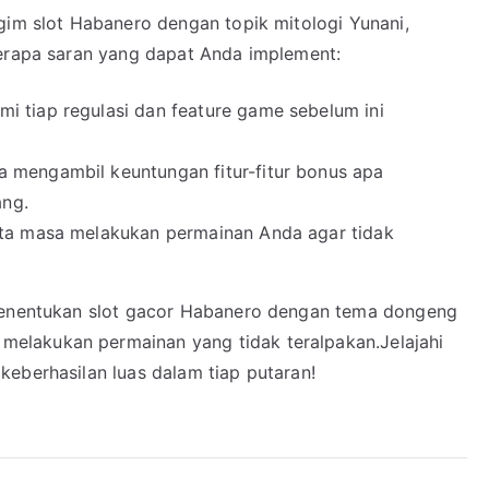
gim slot Habanero dengan topik mitologi Yunani,
rapa saran yang dapat Anda implement:
i tiap regulasi dan feature game sebelum ini
 mengambil keuntungan fitur-fitur bonus apa
ang.
rta masa melakukan permainan Anda agar tidak
 menentukan slot gacor Habanero dengan tema dongeng
elakukan permainan yang tidak teralpakan.Jelajahi
keberhasilan luas dalam tiap putaran!