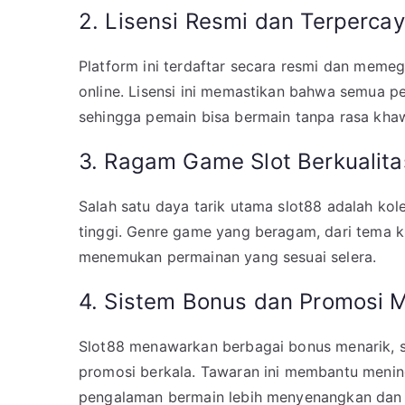
2. Lisensi Resmi dan Terperca
Platform ini terdaftar secara resmi dan memeg
online. Lisensi ini memastikan bahwa semua pe
sehingga pemain bisa bermain tanpa rasa khaw
3. Ragam Game Slot Berkualita
Salah satu daya tarik utama slot88 adalah kol
tinggi. Genre game yang beragam, dari tema 
menemukan permainan yang sesuai selera.
4. Sistem Bonus dan Promosi 
Slot88 menawarkan berbagai bonus menarik, se
promosi berkala. Tawaran ini membantu meni
pengalaman bermain lebih menyenangkan dan