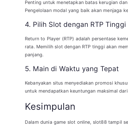
Penting untuk menetapkan batas kerugian dan 
Pengelolaan modal yang baik akan menjaga ke
4. Pilih Slot dengan RTP Tinggi
Return to Player (RTP) adalah persentase kem
rata. Memilih slot dengan RTP tinggi akan me
panjang.
5. Main di Waktu yang Tepat
Kebanyakan situs menyediakan promosi khusus
untuk mendapatkan keuntungan maksimal dari
Kesimpulan
Dalam dunia game slot online, slot88 tampil s