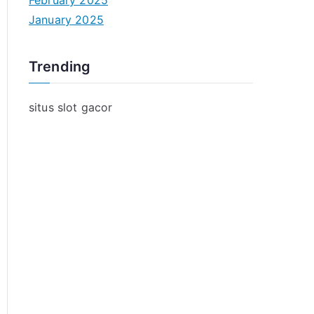
February 2025
January 2025
Trending
situs slot gacor