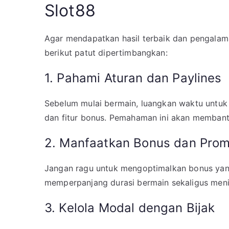
Slot88
Agar mendapatkan hasil terbaik dan pengalam
berikut patut dipertimbangkan:
1. Pahami Aturan dan Paylines
Sebelum mulai bermain, luangkan waktu untuk
dan fitur bonus. Pemahaman ini akan membant
2. Manfaatkan Bonus dan Prom
Jangan ragu untuk mengoptimalkan bonus yang 
memperpanjang durasi bermain sekaligus men
3. Kelola Modal dengan Bijak