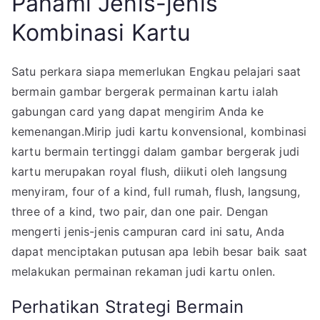
Pahami Jenis-jenis
Kombinasi Kartu
Satu perkara siapa memerlukan Engkau pelajari saat
bermain gambar bergerak permainan kartu ialah
gabungan card yang dapat mengirim Anda ke
kemenangan.Mirip judi kartu konvensional, kombinasi
kartu bermain tertinggi dalam gambar bergerak judi
kartu merupakan royal flush, diikuti oleh langsung
menyiram, four of a kind, full rumah, flush, langsung,
three of a kind, two pair, dan one pair. Dengan
mengerti jenis-jenis campuran card ini satu, Anda
dapat menciptakan putusan apa lebih besar baik saat
melakukan permainan rekaman judi kartu onlen.
Perhatikan Strategi Bermain