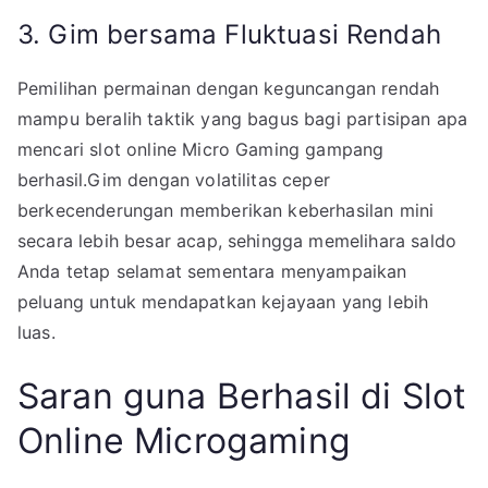
3. Gim bersama Fluktuasi Rendah
Pemilihan permainan dengan keguncangan rendah
mampu beralih taktik yang bagus bagi partisipan apa
mencari slot online Micro Gaming gampang
berhasil.Gim dengan volatilitas ceper
berkecenderungan memberikan keberhasilan mini
secara lebih besar acap, sehingga memelihara saldo
Anda tetap selamat sementara menyampaikan
peluang untuk mendapatkan kejayaan yang lebih
luas.
Saran guna Berhasil di Slot
Online Microgaming