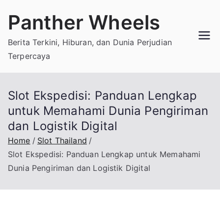
Skip
Panther Wheels
to
content
Berita Terkini, Hiburan, dan Dunia Perjudian
Terpercaya
Slot Ekspedisi: Panduan Lengkap
untuk Memahami Dunia Pengiriman
dan Logistik Digital
Home
Slot Thailand
Slot Ekspedisi: Panduan Lengkap untuk Memahami
Dunia Pengiriman dan Logistik Digital