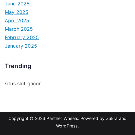
June 2025
May 2025
April 2025
March 2025
February 2025
January 2025
Trending
situs slot gacor
Copyright © 2026
Panther Wheels
. Powered by
Zakra
and
WordPress
.