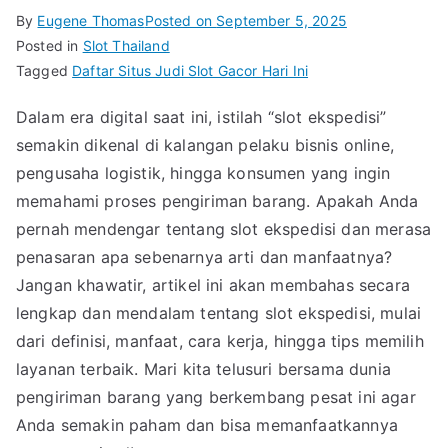
By
Eugene Thomas
Posted on
September 5, 2025
Posted in
Slot Thailand
Tagged
Daftar Situs Judi Slot Gacor Hari Ini
Dalam era digital saat ini, istilah “slot ekspedisi”
semakin dikenal di kalangan pelaku bisnis online,
pengusaha logistik, hingga konsumen yang ingin
memahami proses pengiriman barang. Apakah Anda
pernah mendengar tentang slot ekspedisi dan merasa
penasaran apa sebenarnya arti dan manfaatnya?
Jangan khawatir, artikel ini akan membahas secara
lengkap dan mendalam tentang slot ekspedisi, mulai
dari definisi, manfaat, cara kerja, hingga tips memilih
layanan terbaik. Mari kita telusuri bersama dunia
pengiriman barang yang berkembang pesat ini agar
Anda semakin paham dan bisa memanfaatkannya