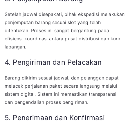
Setelah jadwal disepakati, pihak ekspedisi melakukan
penjemputan barang sesuai slot yang telah
ditentukan. Proses ini sangat bergantung pada
efisiensi koordinasi antara pusat distribusi dan kurir
lapangan.
4. Pengiriman dan Pelacakan
Barang dikirim sesuai jadwal, dan pelanggan dapat
melacak perjalanan paket secara langsung melalui
sistem digital. Sistem ini memastikan transparansi
dan pengendalian proses pengiriman.
5. Penerimaan dan Konfirmasi