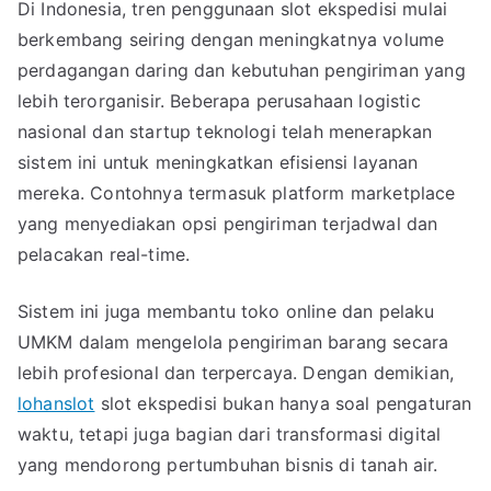
Di Indonesia, tren penggunaan slot ekspedisi mulai
berkembang seiring dengan meningkatnya volume
perdagangan daring dan kebutuhan pengiriman yang
lebih terorganisir. Beberapa perusahaan logistic
nasional dan startup teknologi telah menerapkan
sistem ini untuk meningkatkan efisiensi layanan
mereka. Contohnya termasuk platform marketplace
yang menyediakan opsi pengiriman terjadwal dan
pelacakan real-time.
Sistem ini juga membantu toko online dan pelaku
UMKM dalam mengelola pengiriman barang secara
lebih profesional dan terpercaya. Dengan demikian,
lohanslot
slot ekspedisi bukan hanya soal pengaturan
waktu, tetapi juga bagian dari transformasi digital
yang mendorong pertumbuhan bisnis di tanah air.