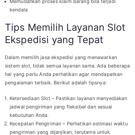
Memudahkan proses klaim barang bila terjadi
kendala
Tips Memilih Layanan Slot
Ekspedisi yang Tepat
Dalam memilih jasa ekspedisi yang menawarkan
sistem slot, tidak semua layanan sama. Ada beberapa
hal yang perlu Anda perhatikan agar mendapatkan
pengalaman terbaik. Berikut adalah tipsnya:
Ketersediaan Slot – Pastikan layanan menyediakan
jadwal pengiriman yang fleksibel dan sesuai
kebutuhan Anda.
Kecepatan Pengiriman – Perhatikan estimasi waktu
pengiriman yang dijanjikan, terutama untuk