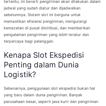
tertentu; ini berarti pengiriman akan dilakukan dalam
jadwal yang sudah diatur dan dijadwalkan
sebelumnya. Sistem slot ini berguna untuk
memastikan efisiensi pengiriman, mengurangi
kemacetan di pusat distribusi, dan memberikan
pengalaman pengiriman yang lebih teratur dan
terpercaya bagi pelanggan.
Kenapa Slot Ekspedisi
Penting dalam Dunia
Logistik?
Sebenarnya, penggunaan slot ekspedisi bukan hal
yang baru dalam dunia pengiriman. Banyak
perusahaan besar, seperti jasa kurir dan pengiriman