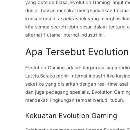
yang outside biasa, Evolution Gaming lanjut 
dunia. Tulisan ini bakal menghadiahkan tinjau
konsentrasi di aspek-aspek yang menghasilka
kita semua search lebih besar dalam tentang
alternatif utama internal industri ini.
Apa Tersebut Evolutio
Evolution Gaming adalah korporasi siapa didir
Latvia.Selaku pionir internal industri live k
seketika yang disiarkan dengan real-time asa
dan juga pedagang spesialis, Evolution Gam
mendekati lingkungan tempat berjudi tubuh.
Kekuatan Evolution Gaming