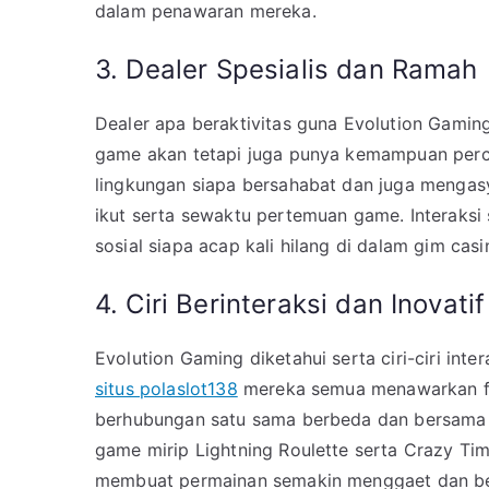
dalam penawaran mereka.
3. Dealer Spesialis dan Ramah
Dealer apa beraktivitas guna Evolution Gaming 
game akan tetapi juga punya kemampuan pe
lingkungan siapa bersahabat dan juga mengasy
ikut serta sewaktu pertemuan game. Interaks
sosial siapa acap kali hilang di dalam gim cas
4. Ciri Berinteraksi dan Inovatif
Evolution Gaming diketahui serta ciri-ciri int
situs polaslot138
mereka semua menawarkan fu
berhubungan satu sama berbeda dan bersama 
game mirip Lightning Roulette serta Crazy T
membuat permainan semakin menggaet dan be