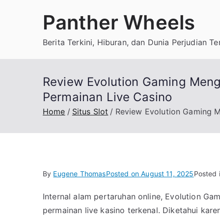
Skip
Panther Wheels
to
content
Berita Terkini, Hiburan, dan Dunia Perjudian T
Review Evolution Gaming Meng
Permainan Live Casino
Home
Situs Slot
Review Evolution Gaming M
By
Eugene Thomas
Posted on
August 11, 2025
Posted 
Internal alam pertaruhan online, Evolution Ga
permainan live kasino terkenal. Diketahui ka