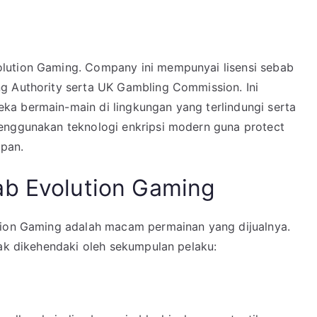
lution Gaming. Company ini mempunyai lisensi sebab
g Authority serta UK Gambling Commission. Ini
a bermain-main di lingkungan yang terlindungi serta
enggunakan teknologi enkripsi modern guna protect
ipan.
ab Evolution Gaming
tion Gaming adalah macam permainan yang dijualnya.
yak dikehendaki oleh sekumpulan pelaku: