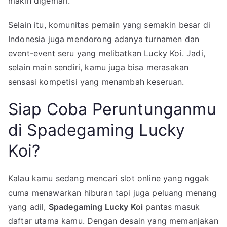
makin digemari.
Selain itu, komunitas pemain yang semakin besar di
Indonesia juga mendorong adanya turnamen dan
event-event seru yang melibatkan Lucky Koi. Jadi,
selain main sendiri, kamu juga bisa merasakan
sensasi kompetisi yang menambah keseruan.
Siap Coba Peruntunganmu
di Spadegaming Lucky
Koi?
Kalau kamu sedang mencari slot online yang nggak
cuma menawarkan hiburan tapi juga peluang menang
yang adil,
Spadegaming Lucky Koi
pantas masuk
daftar utama kamu. Dengan desain yang memanjakan