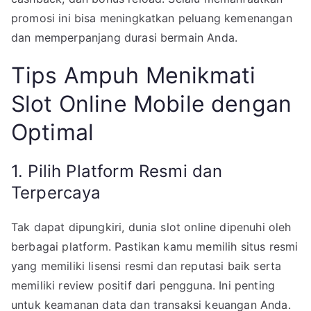
promosi ini bisa meningkatkan peluang kemenangan
dan memperpanjang durasi bermain Anda.
Tips Ampuh Menikmati
Slot Online Mobile dengan
Optimal
1. Pilih Platform Resmi dan
Terpercaya
Tak dapat dipungkiri, dunia slot online dipenuhi oleh
berbagai platform. Pastikan kamu memilih situs resmi
yang memiliki lisensi resmi dan reputasi baik serta
memiliki review positif dari pengguna. Ini penting
untuk keamanan data dan transaksi keuangan Anda.