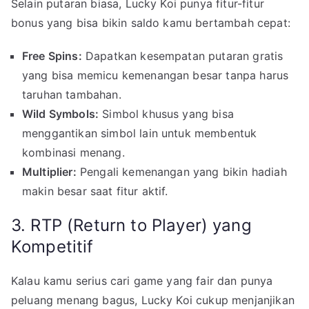
Selain putaran biasa, Lucky Koi punya fitur-fitur
bonus yang bisa bikin saldo kamu bertambah cepat:
Free Spins:
Dapatkan kesempatan putaran gratis
yang bisa memicu kemenangan besar tanpa harus
taruhan tambahan.
Wild Symbols:
Simbol khusus yang bisa
menggantikan simbol lain untuk membentuk
kombinasi menang.
Multiplier:
Pengali kemenangan yang bikin hadiah
makin besar saat fitur aktif.
3. RTP (Return to Player) yang
Kompetitif
Kalau kamu serius cari game yang fair dan punya
peluang menang bagus, Lucky Koi cukup menjanjikan