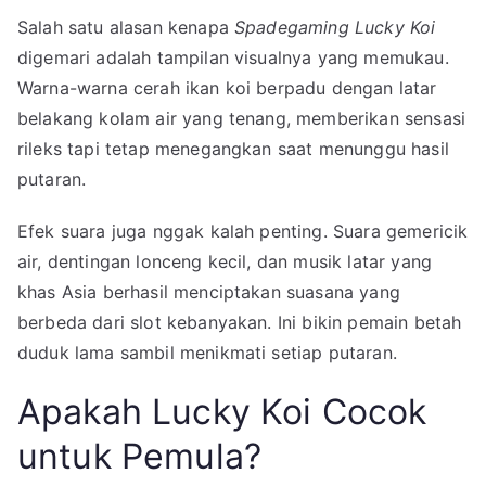
Salah satu alasan kenapa
Spadegaming Lucky Koi
digemari adalah tampilan visualnya yang memukau.
Warna-warna cerah ikan koi berpadu dengan latar
belakang kolam air yang tenang, memberikan sensasi
rileks tapi tetap menegangkan saat menunggu hasil
putaran.
Efek suara juga nggak kalah penting. Suara gemericik
air, dentingan lonceng kecil, dan musik latar yang
khas Asia berhasil menciptakan suasana yang
berbeda dari slot kebanyakan. Ini bikin pemain betah
duduk lama sambil menikmati setiap putaran.
Apakah Lucky Koi Cocok
untuk Pemula?