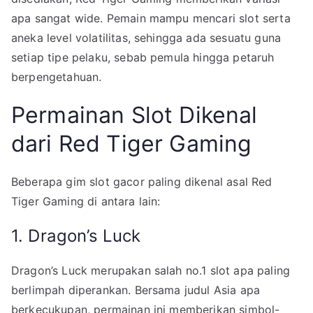
apa sangat wide. Pemain mampu mencari slot serta
aneka level volatilitas, sehingga ada sesuatu guna
setiap tipe pelaku, sebab pemula hingga petaruh
berpengetahuan.
Permainan Slot Dikenal
dari Red Tiger Gaming
Beberapa gim slot gacor paling dikenal asal Red
Tiger Gaming di antara lain:
1. Dragon’s Luck
Dragon’s Luck merupakan salah no.1 slot apa paling
berlimpah diperankan. Bersama judul Asia apa
berkecukupan, permainan ini memberikan simbol-