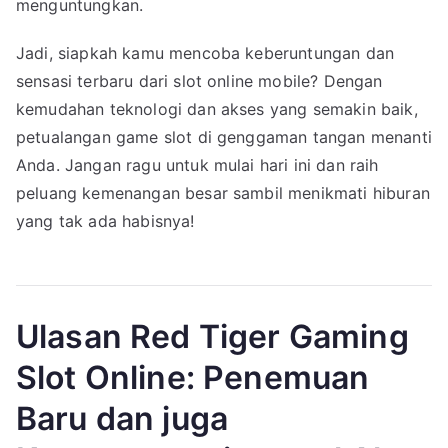
menguntungkan.
Jadi, siapkah kamu mencoba keberuntungan dan
sensasi terbaru dari slot online mobile? Dengan
kemudahan teknologi dan akses yang semakin baik,
petualangan game slot di genggaman tangan menanti
Anda. Jangan ragu untuk mulai hari ini dan raih
peluang kemenangan besar sambil menikmati hiburan
yang tak ada habisnya!
Ulasan Red Tiger Gaming
Slot Online: Penemuan
Baru dan juga