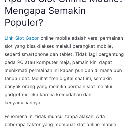
Mengapa Semakin
Populer?
Link Slot Gacor
online mobile adalah versi permainan
slot yang bisa diakses melalui perangkat mobile,
seperti smartphone dan tablet. Tidak lagi bergantung
pada PC atau komputer meja, pemain kini dapat
menikmati permainan ini kapan pun dan di mana pun
tanpa ribet. Melihat tren digital saat ini, semakin
banyak orang yang memilih bermain slot melalui
gadget mereka karena kemudahan dan
kenyamanannya.
Fenomena ini tidak muncul tanpa alasan. Ada
beberapa faktor yang membuat slot online mobile