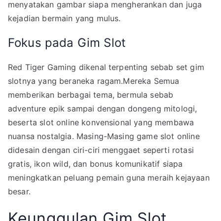
menyatakan gambar siapa mengherankan dan juga
kejadian bermain yang mulus.
Fokus pada Gim Slot
Red Tiger Gaming dikenal terpenting sebab set gim
slotnya yang beraneka ragam.Mereka Semua
memberikan berbagai tema, bermula sebab
adventure epik sampai dengan dongeng mitologi,
beserta slot online konvensional yang membawa
nuansa nostalgia. Masing-Masing game slot online
didesain dengan ciri-ciri menggaet seperti rotasi
gratis, ikon wild, dan bonus komunikatif siapa
meningkatkan peluang pemain guna meraih kejayaan
besar.
Keunggulan Gim Slot