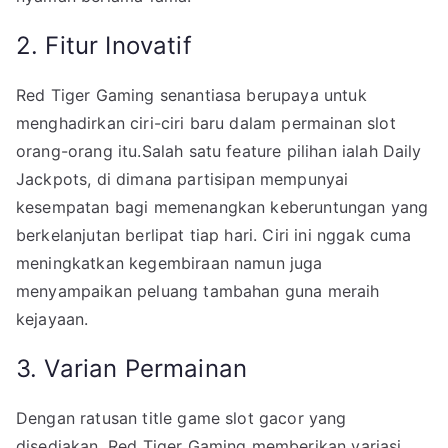
2. Fitur Inovatif
Red Tiger Gaming senantiasa berupaya untuk
menghadirkan ciri-ciri baru dalam permainan slot
orang-orang itu.Salah satu feature pilihan ialah Daily
Jackpots, di dimana partisipan mempunyai
kesempatan bagi memenangkan keberuntungan yang
berkelanjutan berlipat tiap hari. Ciri ini nggak cuma
meningkatkan kegembiraan namun juga
menyampaikan peluang tambahan guna meraih
kejayaan.
3. Varian Permainan
Dengan ratusan title game slot gacor yang
disediakan, Red Tiger Gaming memberikan variasi