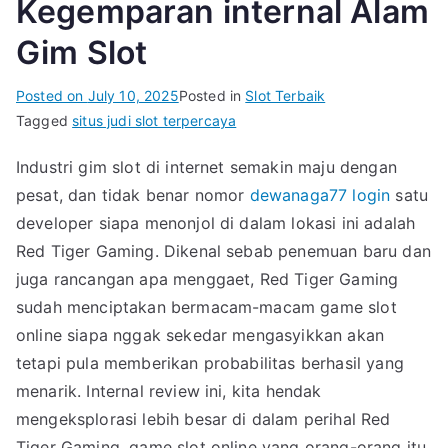
Kegemparan internal Alam
Gim Slot
Posted on
July 10, 2025
Posted in
Slot Terbaik
Tagged
situs judi slot terpercaya
Industri gim slot di internet semakin maju dengan
pesat, dan tidak benar nomor
dewanaga77 login
satu
developer siapa menonjol di dalam lokasi ini adalah
Red Tiger Gaming. Dikenal sebab penemuan baru dan
juga rancangan apa menggaet, Red Tiger Gaming
sudah menciptakan bermacam-macam game slot
online siapa nggak sekedar mengasyikkan akan
tetapi pula memberikan probabilitas berhasil yang
menarik. Internal review ini, kita hendak
mengeksplorasi lebih besar di dalam perihal Red
Tiger Gaming, game slot online yang orang-orang itu