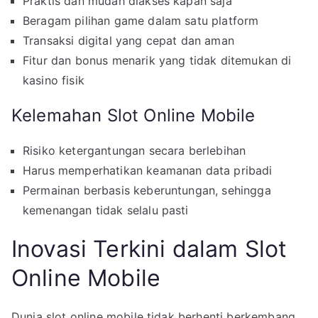
Praktis dan mudah diakses kapan saja
Beragam pilihan game dalam satu platform
Transaksi digital yang cepat dan aman
Fitur dan bonus menarik yang tidak ditemukan di
kasino fisik
Kelemahan Slot Online Mobile
Risiko ketergantungan secara berlebihan
Harus memperhatikan keamanan data pribadi
Permainan berbasis keberuntungan, sehingga
kemenangan tidak selalu pasti
Inovasi Terkini dalam Slot
Online Mobile
Dunia slot online mobile tidak berhenti berkembang.