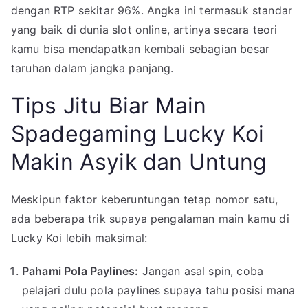
dengan RTP sekitar 96%. Angka ini termasuk standar
yang baik di dunia slot online, artinya secara teori
kamu bisa mendapatkan kembali sebagian besar
taruhan dalam jangka panjang.
Tips Jitu Biar Main
Spadegaming Lucky Koi
Makin Asyik dan Untung
Meskipun faktor keberuntungan tetap nomor satu,
ada beberapa trik supaya pengalaman main kamu di
Lucky Koi lebih maksimal:
Pahami Pola Paylines:
Jangan asal spin, coba
pelajari dulu pola paylines supaya tahu posisi mana