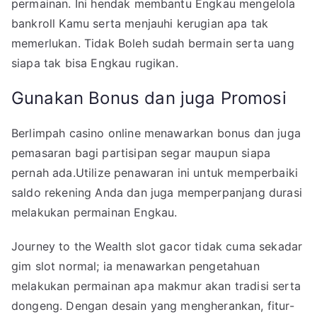
permainan. Ini hendak membantu Engkau mengelola
bankroll Kamu serta menjauhi kerugian apa tak
memerlukan. Tidak Boleh sudah bermain serta uang
siapa tak bisa Engkau rugikan.
Gunakan Bonus dan juga Promosi
Berlimpah casino online menawarkan bonus dan juga
pemasaran bagi partisipan segar maupun siapa
pernah ada.Utilize penawaran ini untuk memperbaiki
saldo rekening Anda dan juga memperpanjang durasi
melakukan permainan Engkau.
Journey to the Wealth slot gacor tidak cuma sekadar
gim slot normal; ia menawarkan pengetahuan
melakukan permainan apa makmur akan tradisi serta
dongeng. Dengan desain yang mengherankan, fitur-