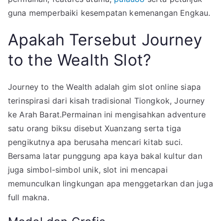
guna memperbaiki kesempatan kemenangan Engkau.
Apakah Tersebut Journey
to the Wealth Slot?
Journey to the Wealth adalah gim slot online siapa
terinspirasi dari kisah tradisional Tiongkok, Journey
ke Arah Barat.Permainan ini mengisahkan adventure
satu orang biksu disebut Xuanzang serta tiga
pengikutnya apa berusaha mencari kitab suci.
Bersama latar punggung apa kaya bakal kultur dan
juga simbol-simbol unik, slot ini mencapai
memunculkan lingkungan apa menggetarkan dan juga
full makna.