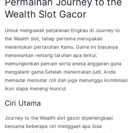
Permainan Journey to the
Wealth Slot Gacor
Untuk mengawali perjalanan Engkau di Journey to
the Wealth slot, tahap pertama merupakan
menentukan pertaruhan Kamu. Game ini biasanya
menawarkan rentang taruhan apa lentur,
memungkinkan pemain serta aneka anggaran guna
mengalami game.Setelah menentukan judi, Anda
memadai memutar roll dan juga menunggu kombinasi
ikon siapa menang muncul.
Ciri Utama
Journey to the Wealth slot gacor diperlengkapi
bersama beberapa ciri menggaet apa bisa